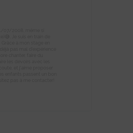
 04/07/2008, même si
)😅. Je suis en train de
e. Grâce à mon stage en
i déjà pas mal d'expérience
ore chanter, faire du
ire les devoirs avec les
coute, et j'aime proposer
les enfants passent un bon
ésitez pas à me contacter!