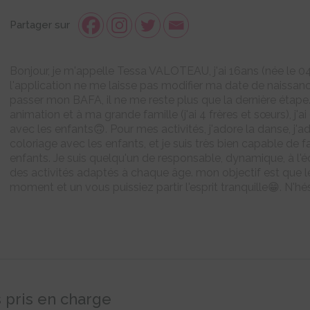
Partager sur
Bonjour, je m'appelle Tessa VALOTEAU, j'ai 16ans (née le
l'application ne me laisse pas modifier ma date de naissance
passer mon BAFA, il ne me reste plus que la dernière étap
animation et à ma grande famille (j'ai 4 frères et sœurs), j'a
avec les enfants🙃. Pour mes activités, j'adore la danse, j'ad
coloriage avec les enfants, et je suis très bien capable de fa
enfants. Je suis quelqu'un de responsable, dynamique, à l'é
des activités adaptés à chaque âge. mon objectif est que 
moment et un vous puissiez partir l'esprit tranquille😁. N'h
 pris en charge