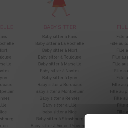
NELLE
BABY SITTER
FILL
aris
Baby sitter à Paris
Fille 
ochelle
Baby sitter à La Rochelle
Fille au 
iort
Baby sitter à Niort
Fille 
ulouse
Baby sitter à Toulouse
Fille au
seille
Baby sitter à Marseille
Fille au
antes
Baby sitter à Nantes
Fille a
Lyon
Baby sitter à Lyon
Fille 
rdeaux
Baby sitter à Bordeaux
Fille au
pellier
Baby sitter à Montpellier
Fille au 
ennes
Baby sitter à Rennes
Fille a
ille
Baby sitter à Lille
Fille 
Nice
baby sitter à Nice
Fille 
asbourg
Baby sitter à Strasbourg
Fille au 
x-en-
Baby sitter à Aix-en-Provence
Fille au pai