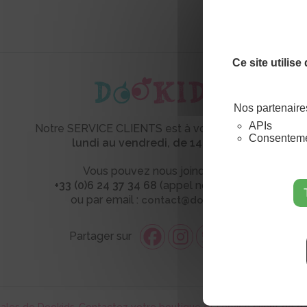
Ce site utilis
Nos partenaire
APIs
Notre SERVICE CLIENTS est à votre écoute
du
Consentemen
lundi au vendredi,
de 14h à 18h
Vous pouvez nous joindre au
+33 (0)6 24 37 34 68
(appel non surtaxé)
ou par email :
contact@dookids.fr
Partager sur