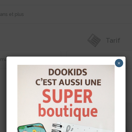
 ans et plus
Tarif
semaine
8 € par heure
×
Quelques photos