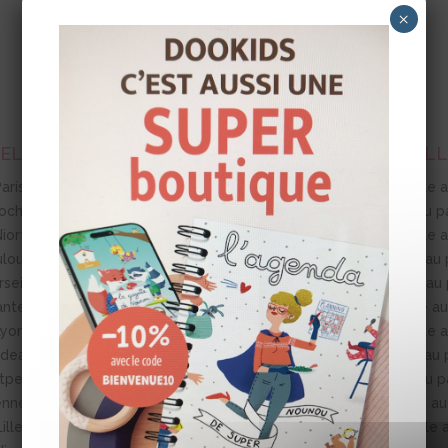
×
NELLE
BABY SITTER
FILL
aris
Baby sitter à Paris
Fille 
ochelle
Baby sitter à La Rochelle
Fille au 
iort
Baby sitter à Niort
Fille 
ulouse
Baby sitter à Toulouse
Fille au
seille
Baby sitter à Marseille
Fille au
antes
Baby sitter à Nantes
Fille a
Lyon
Baby sitter à Lyon
Fille 
rdeaux
Baby sitter à Bordeaux
Fille au
pellier
Baby sitter à Montpellier
Fille au 
ennes
Baby sitter à Rennes
Fille a
ille
Baby sitter à Lille
Fille 