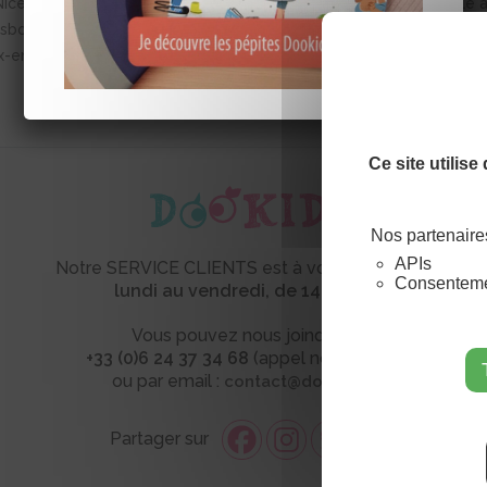
Nice
baby sitter à Nice
Fille 
asbourg
Baby sitter à Strasbourg
Fille au 
x-en-
Baby sitter à Aix-en-Provence
Fille au pai
Ce site utilis
Nos partenaire
APIs
Notre SERVICE CLIENTS est à votre écoute
du
Consentemen
lundi au vendredi,
de 14h à 18h
Vous pouvez nous joindre au
+33 (0)6 24 37 34 68
(appel non surtaxé)
ou par email :
contact@dookids.fr
Partager sur