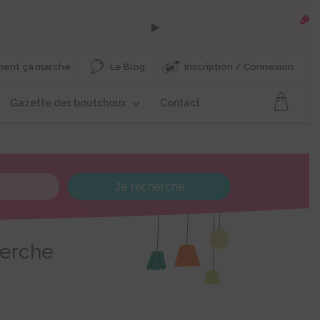
▶
ent ça marche
Le Blog
Inscription / Connexion
Gazette des boutchoux
Contact
Je recherche
herche