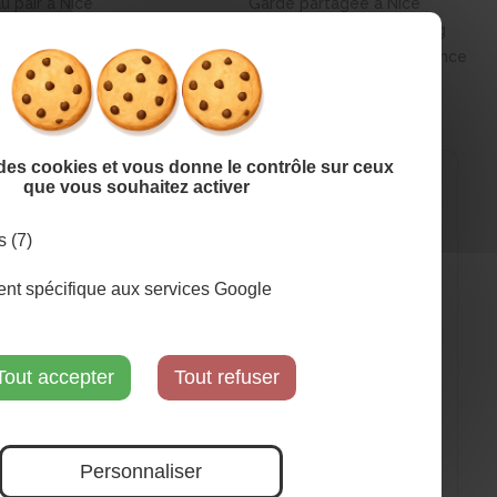
au pair à Nice
Garde partagée à Nice
pair à Strasbourg
Garde partagée à Strasbourg
Masquer l
X
r à Aix-en-Provence
Garde partagée à Aix-en-Provence
e des cookies et vous donne le contrôle sur ceux
que vous souhaitez activer
s (7)
t spécifique aux services Google
Qui sommes-nous ?
FAQ
CGV
Tout accepter
Tout refuser
Contact
Tous les avis sur Dookids
Personnaliser